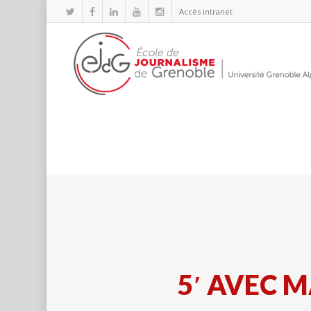
Accès intranet
5′ AVEC 