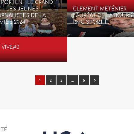
PORTENT LE GRAND
X « LES JEUNES
CLÉMENT MÉTÉNIER
RNALISTES DE LA
LAURÉAT DE LA BOURS
MIE » 2024
RMC SPORT !
 VIVE#3
1
2
3
…
6
RTÉ