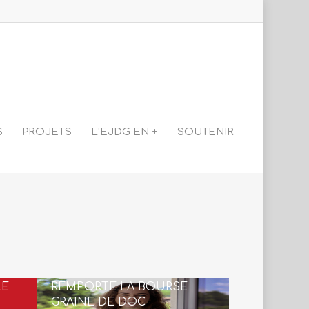
S
PROJETS
L’EJDG EN +
SOUTENIR
IT
MARIE NIMSGERN
LE
REMPORTE LA BOURSE
GRAINE DE DOC