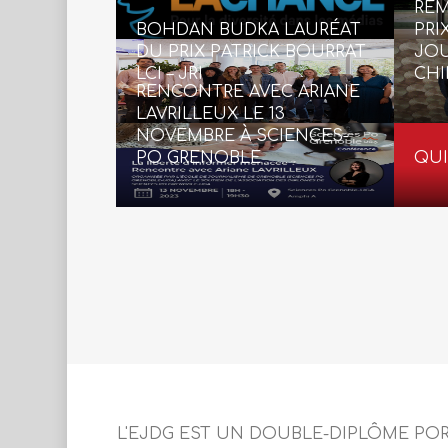
REM
BOHDAN BUDKA LAURÉAT
PRI
DU PRIX PATRICK BOURRAT
JOU
LCI – JRI
CHI
RENCONTRE AVEC ARIANE
LAVRILLEUX LE 13
NOVEMBRE À SCIENCES-
PO GRENOBLE
QUI
L'EJDG EST UN DOUBLE-DIPLÔME PO