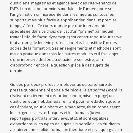
quotidiens, magazines et agence avec des intervenants de
l’AFP. L’un des tout premiers modules de l’année porte sur
l’angle, notion omniprésente dans les médias sur tous les
supports, mais plus facile à appréhender, dans un premier
temps, à l’écrit. Ce cours (donné par une intervenante
spécialisée dans ce choix délicat d’un “prisme” par lequel
traiter l’info de façon dynamique) est construit pour leur servir
tout au long de leur vie professionnelle. Il constitue l’un des
socles de la formation. Ses enseignements et méthodes sont
mis en pratique dans tous les autres modules et il fait l’objet
d’une intensive dédiée au deuxième semestre, afin
d’approfondir encore la question grâce à des sujets de
terrain.
Guidés par deux professionnels venus du partenaire de
presse quotidienne régionale de l’école, le
Dauphiné Libéré
, ils
réalisent entièrement (rédaction, photo, mise en page) un
quotidien et un hebdomadaire. Tant pour la rédaction que, le
cas échéant, pour la photo et la maquette, ils en connaissent
les exigences, les techniques et les formats (brèves,
reportages, portraits, interviews, etc.), et sont capables
d’aborder tous les types de sujets. En parallèle, les étudiants
acquièrent une solide formation théorique et pratique grâce à