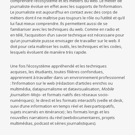
comprendre l’écosystème et les métiers du web. Le métier de
journaliste évolue en effet avec les supports de l’information.
Le journaliste est aujourd’hui en contact avec des corps de
métiers dont il ne maîtrise pas toujours le rôle ou l’utilité et qu’il
lui faut mieux comprendre. Ils permettent aussi de se
familiariser avec les techniques du web. Comme en radio et
en télé, l’acquisition d’un savoir technique est nécessaire pour
qu’un journaliste puisse envisager de travailler sur le web. Il
doit pour cela maîtriser les outils, les techniques et les codes,
lesquels évoluent de manière très rapide.
Une fois l’écosystème appréhendé et les techniques
acquises, les étudiants, toutes filières confondues,
apprennent à travailler dans un environnement professionnel
: l’information sur le web (rédaction d’articles enrichis ou
multimédia, datajournalisme et datavisualisation,
Mobile
Journalism
-MoJo- et formats natifs des réseaux socio-
numériques) ; le direct et les formats interactifs (veille et desk,
suivi d’une information en temps réel et
lives
participatifs,
sujets incarnés en itinérance) ; les formats longs et les
nouvelles narrations du réel (webdocumentaires, projets
multimédias, podcast et séries journalistiques).